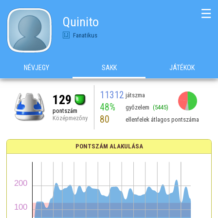
☰
Quinito
Fanatikus
NÉVJEGY
SAKK
JÁTÉKOK
11312
játszma
129
48%
győzelem
(5445)
pontszám
80
Középmezőny
ellenfelek átlagos pontszáma
PONTSZÁM ALAKULÁSA