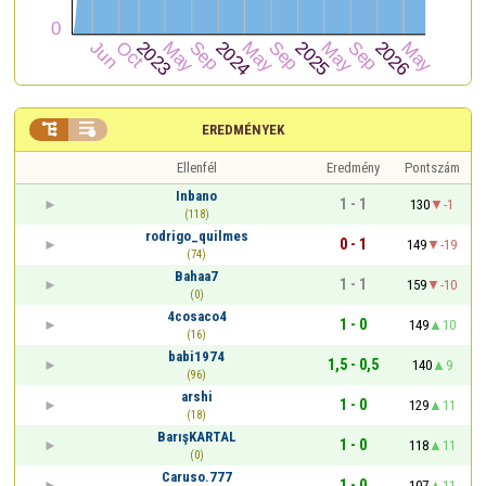


EREDMÉNYEK
Ellenfél
Eredmény
Pontszám
Inbano
1 - 1
130
-1
(118)
rodrigo_quilmes
0 - 1
149
-19
(74)
Bahaa7
1 - 1
159
-10
(0)
4cosaco4
1 - 0
149
10
(16)
babi1974
1,5 - 0,5
140
9
(96)
arshi
1 - 0
129
11
(18)
BarışKARTAL
1 - 0
118
11
(0)
Caruso.777
1 - 0
107
11