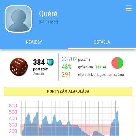
☰
Quéré
Despota
NÉVJEGY
OSTÁBLA
33702
játszma
384
48%
győzelem
(16114)
pontszám
291
Amatőr
ellenfelek átlagos pontszáma
PONTSZÁM ALAKULÁSA