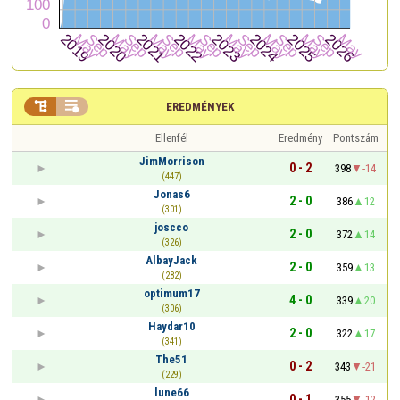


EREDMÉNYEK
Ellenfél
Eredmény
Pontszám
JimMorrison
0 - 2
398
-14
(447)
Jonas6
2 - 0
386
12
(301)
joscco
2 - 0
372
14
(326)
AlbayJack
2 - 0
359
13
(282)
optimum17
4 - 0
339
20
(306)
Haydar10
2 - 0
322
17
(341)
The51
0 - 2
343
-21
(229)
lune66
0 - 1
355
-12