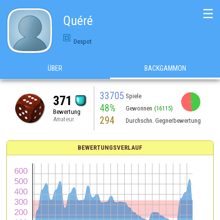
☰
Quéré
Despot
ÜBER
BACKGAMMON
33705
Spiele
371
48%
Gewonnen
(16115)
Bewertung
294
Amateur
Durchschn. Gegnerbewertung
BEWERTUNGSVERLAUF