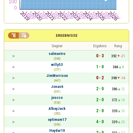


ERGEBNISSE
Gegner
Ergebnis
Rang
salmastro
0 - 3
392
-21
(368)
willy53
1 - 0
384
8
(271)
JimMorrison
0 - 2
398
-14
(447)
Jonas6
2 - 0
386
12
(301)
joscco
2 - 0
372
14
(326)
AlbayJack
2 - 0
359
13
(282)
optimum17
4 - 0
339
20
(306)
Haydar10
2 - 0
322
17