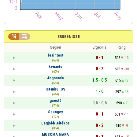


ERGEBNISSE
Gegner
Ergebnis
Rang
braintest
0 - 1
598
-13
(670)
kvnaidu
0 - 3
628
-30
(609)
Jogonada
1,5 - 0,5
615
13
(634)
Istanbul GS
1 - 0
597
18
(644)
guest0
0,5 - 0,5
590
7
(744)
Spungey
0 - 1
601
-11
(722)
Legjobb Játékos
0 - 2
610
-9
(854)
MUSOMA MARA
0 - 1
625
-15