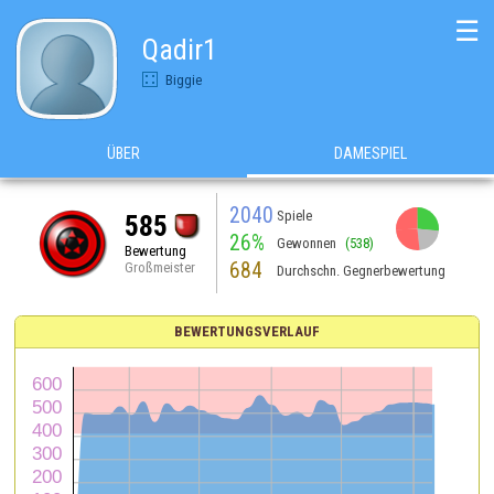
☰
Qadir1
Biggie
ÜBER
DAMESPIEL
2040
Spiele
585
26%
Gewonnen
(538)
Bewertung
684
Großmeister
Durchschn. Gegnerbewertung
BEWERTUNGSVERLAUF