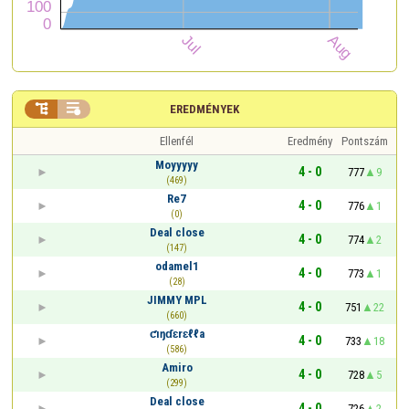


EREDMÉNYEK
Ellenfél
Eredmény
Pontszám
Moyyyyy
4 - 0
777
9
(469)
Re7
4 - 0
776
1
(0)
Deal close
4 - 0
774
2
(147)
odamel1
4 - 0
773
1
(28)
JIMMY MPL
4 - 0
751
22
(660)
ƈıŋɗɛrɛℓℓa
4 - 0
733
18
(586)
Amiro
4 - 0
728
5
(299)
Deal close
4 - 0
726
2