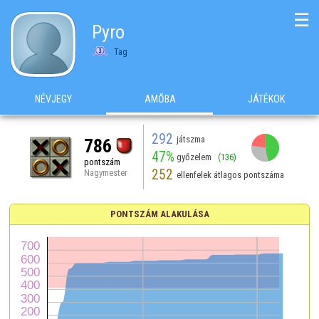
☰
Pyro
Tag
NÉVJEGY
AMŐBA
JÁTÉKOK
292
játszma
786
47%
győzelem
(136)
pontszám
252
Nagymester
ellenfelek átlagos pontszáma
PONTSZÁM ALAKULÁSA