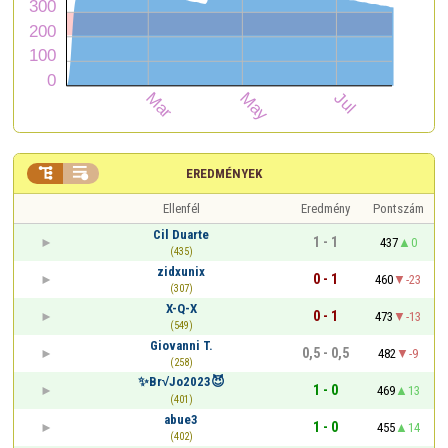


EREDMÉNYEK
Ellenfél
Eredmény
Pontszám
Cil Duarte
1 - 1
437
0
(435)
zidxunix
0 - 1
460
-23
(307)
X-Q-X
0 - 1
473
-13
(549)
Giovanni T.
0,5 - 0,5
482
-9
(258)
✨Br√Jo2023😈
1 - 0
469
13
(401)
abue3
1 - 0
455
14
(402)