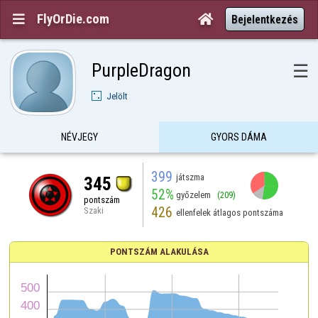
FlyOrDie.com


Bejelentkezés
PurpleDragon
☰
Jelölt
NÉVJEGY
GYORS DÁMA
399
játszma
345
52%
győzelem
(209)
pontszám
426
Szaki
ellenfelek átlagos pontszáma
PONTSZÁM ALAKULÁSA