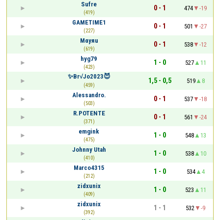
Sufre
0 - 1
474
-19
(419)
GAMETIME1
0 - 1
501
-27
(227)
Mαyяu
0 - 1
538
-12
(619)
hyg79
1 - 0
527
11
(423)
✨Br√Jo2023😈
1,5 - 0,5
519
8
(459)
Alessandro.
0 - 1
537
-18
(503)
R.POTENTE
0 - 1
561
-24
(371)
emgink
1 - 0
548
13
(475)
Johnny Utah
1 - 0
538
10
(410)
Marco4315
1 - 0
534
4
(212)
zidxunix
1 - 0
523
11
(409)
zidxunix
1 - 1
532
-9
(392)