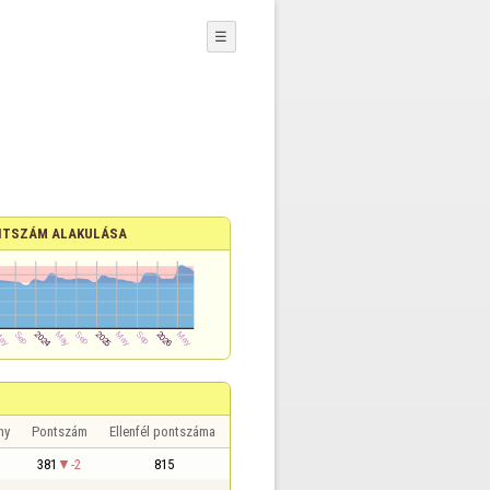
☰
TSZÁM ALAKULÁSA
ny
Pontszám
Ellenfél pontszáma
381
-2
815