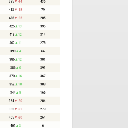
395
-14
436
413
-18
79
438
-25
205
425
13
396
413
12
314
402
11
278
398
4
64
386
12
301
386
0
391
370
16
367
352
18
388
344
8
166
364
-20
284
385
-21
279
405
-20
264
402
3
6