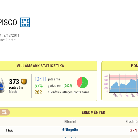
PISCO
t:
9/17/2011
ine:
1 hete
VILLÁMSAKK STATISZTIKA
PON
13411
játszma
373
57%
győzelem
(7622)
pontszám
262
Mester
ellenfelek átlagos pontszáma

EREDMÉNYEK
Ellenfél
Eredmé
⚜️𝕬𝖓𝖌𝖊𝖑𝖎𝖓
0 - 1
1 hete