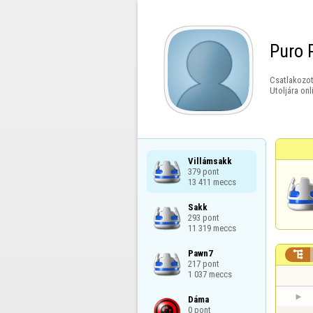
Puro 
Csatlakozot
Utoljára onl
Villámsakk

379 pont

13 411 meccs
Sakk

293 pont

11 319 meccs
Pawn7


217 pont

1 037 meccs
Dáma

0 pont
