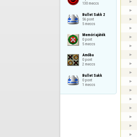
130 meccs
Bullet Sakk 2

56 pont

5 meccs
Memóriajáték

0 pont

5 meccs
Amőba

0 pont

2 meccs
Bullet Sakk

0 pont

1 meccs