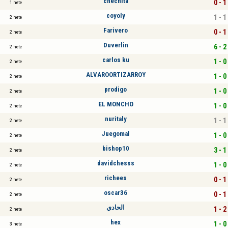
chechita
0 - 1
1 hete
coyoly
1 - 1
2 hete
Farivero
0 - 1
2 hete
Duverlin
6 - 2
2 hete
carlos ku
1 - 0
2 hete
ALVAROORTIZARROY
1 - 0
2 hete
prodigo
1 - 0
2 hete
EL MONCHO
1 - 0
2 hete
nuritaly
1 - 1
2 hete
Juegomal
1 - 0
2 hete
bishop10
3 - 1
2 hete
davidchesss
1 - 0
2 hete
richees
0 - 1
2 hete
oscar36
0 - 1
2 hete
الحادي
1 - 2
2 hete
hex
1 - 0
3 hete