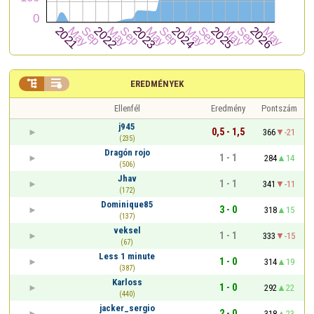


EREDMÉNYEK
Ellenfél
Eredmény
Pontszám
j945
0,5 - 1,5
366
-21
(235)
Dragón rojo
1 - 1
284
14
(506)
Jhav
1 - 1
341
-11
(172)
Dominique85
3 - 0
318
15
(137)
veksel
1 - 1
333
-15
(67)
Less 1 minute
1 - 0
314
19
(387)
Karloss
1 - 0
292
22
(440)
jacker_sergio
2 - 0
318
23