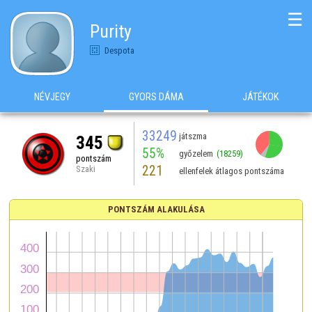
☰
Purity
Despota
NÉVJEGY
GYORS DÁMA
JÁTÉKOK
33249
játszma
345
55%
győzelem
(18259)
pontszám
221
Szaki
ellenfelek átlagos pontszáma
PONTSZÁM ALAKULÁSA