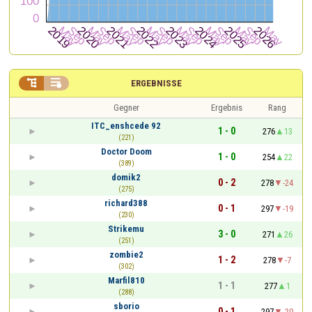


ERGEBNISSE
Gegner
Ergebnis
Rang
ITC_enshcede 92
1 - 0
276
13
(221)
Doctor Doom
1 - 0
254
22
(389)
domik2
0 - 2
278
-24
(275)
richard388
0 - 1
297
-19
(230)
Strikemu
3 - 0
271
26
(251)
zombie2
1 - 2
278
-7
(302)
Marfil810
1 - 1
277
1
(288)
sborio
0 - 1
297
-20