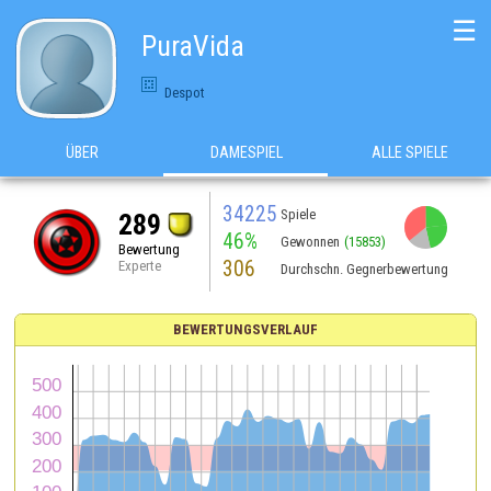
☰
PuraVida
Despot
ÜBER
DAMESPIEL
ALLE SPIELE
34225
Spiele
289
46%
Gewonnen
(15853)
Bewertung
306
Experte
Durchschn. Gegnerbewertung
BEWERTUNGSVERLAUF