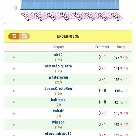


ERGEBNISSE
Gegner
Ergebnis
Rang
sh99
0 - 1
127
-15
(159)
armando guerra
0 - 1
141
-14
(179)
Whiteraven
0 - 1
152
-11
(267)
JesusCristoReii
1 - 0
135
17
(166)
kalimate
1 - 0
121
14
(70)
valtair
0 - 1
140
-19
(68)
Winson
0 - 1
157
-17
(146)
elaustraliano10
0 - 1
174
-17