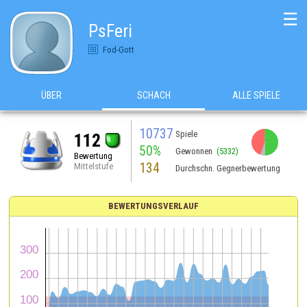
☰
PsFeri
Fod-Gott
ÜBER
SCHACH
ALLE SPIELE
10737
Spiele
112
50%
Gewonnen
(5332)
Bewertung
134
Mittelstufe
Durchschn. Gegnerbewertung
BEWERTUNGSVERLAUF