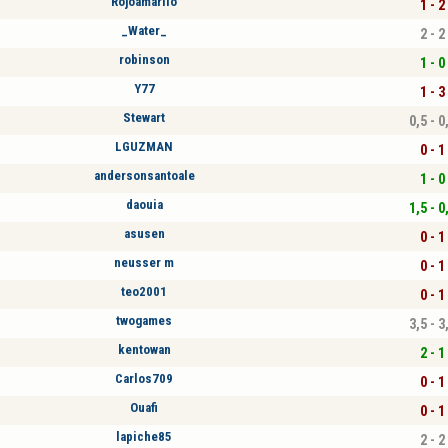
Rojoamarilo
1 - 2
_Water_
2 - 2
robinson
1 - 0
Y77
1 - 3
Stewart
0,5 - 0
LGUZMAN
0 - 1
andersonsantoale
1 - 0
daouia
1,5 - 0
asusen
0 - 1
neusser m
0 - 1
teo2001
0 - 1
twogames
3,5 - 3
kentowan
2 - 1
Carlos709
0 - 1
Ouafi
0 - 1
lapiche85
2 - 2