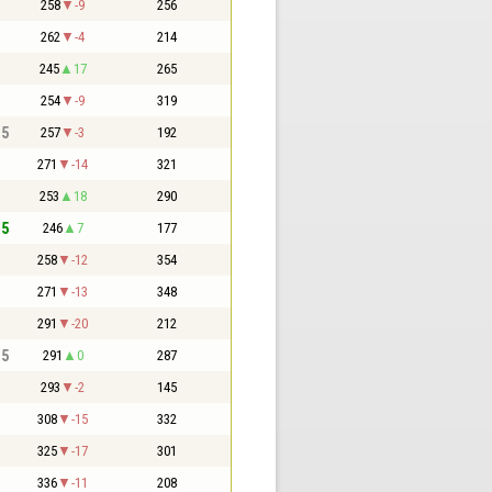
258
-9
256
262
-4
214
245
17
265
254
-9
319
,5
257
-3
192
271
-14
321
253
18
290
,5
246
7
177
258
-12
354
271
-13
348
291
-20
212
,5
291
0
287
293
-2
145
308
-15
332
325
-17
301
336
-11
208