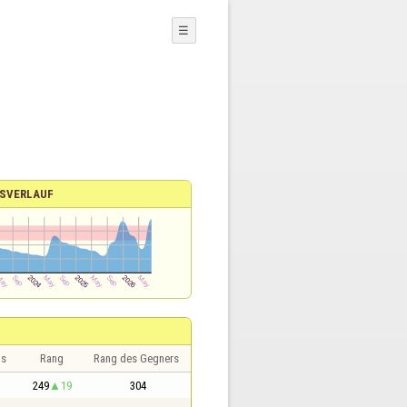
☰
SVERLAUF
is
Rang
Rang des Gegners
249
19
304