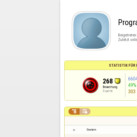
Prog
Beigetreten
Zuletzt onli
STATISTIK FÜR
660
268
49%
Bewertung
303
Experte


Gestern