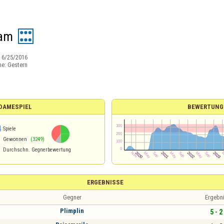
ram
:
6/25/2016
ne:
Gestern
 DAMESPIEL
BEWERTUNG
4
Spiele
Gewonnen
(3249)
Durchschn. Gegnerbewertung
ERGEBNISSE
Gegner
Ergebn
Plimplin
5 - 2