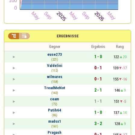


ERGEBNISSE
Gegner
Ergebnis
Rang
euse273
1 - 0
122
20
(221)
Valdelini
0 - 1
139
-17
(112)
wilmares
0 - 1
155
-16
(158)
TreadMeNot
2 - 1
146
9
(142)
ceam
1 - 1
151
-5
(72)
Putih64
1 - 0
137
14
(86)
madsx1
3 - 2
128
9
(161)
Pragash
0 - 1
145
-17