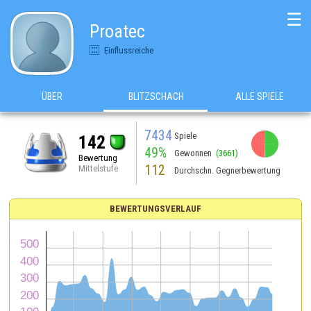
☰
Proatec
Einflussreiche
ÜBER
BLITZSCHACH
ALLE SPIELE
7434
Spiele
142
49%
Gewonnen
(3661)
Bewertung
112
Mittelstufe
Durchschn. Gegnerbewertung
BEWERTUNGSVERLAUF