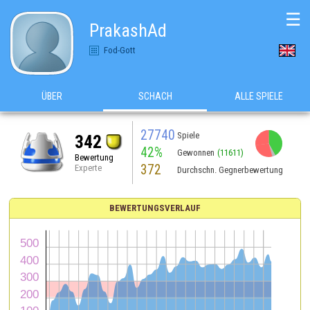
☰
PrakashAd
Fod-Gott
ÜBER
SCHACH
ALLE SPIELE
27740
Spiele
342
42%
Gewonnen
(11611)
Bewertung
372
Experte
Durchschn. Gegnerbewertung
BEWERTUNGSVERLAUF