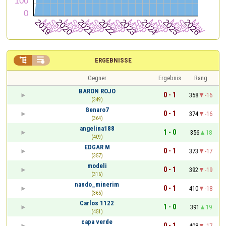


ERGEBNISSE
Gegner
Ergebnis
Rang
BARON ROJO
0 - 1
358
-16
(349)
Genaro7
0 - 1
374
-16
(364)
angelina188
1 - 0
356
18
(409)
EDGAR M
0 - 1
373
-17
(357)
modeli
0 - 1
392
-19
(316)
nando_minerim
0 - 1
410
-18
(365)
Carlos 1122
1 - 0
391
19
(451)
capa verde
0 - 1
408
-17