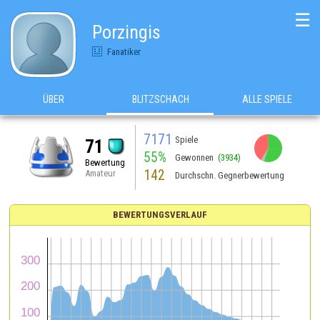
☰
Porzingis
Fanatiker
ÜBER
BLITZSCHACH
ALLE SPIELE
7171
Spiele
71
55%
Gewonnen
(3934)
Bewertung
142
Amateur
Durchschn. Gegnerbewertung
BEWERTUNGSVERLAUF