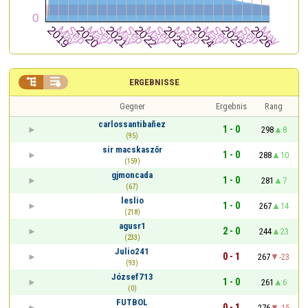


ERGEBNISSE
Gegner
Ergebnis
Rang
carlossantibañez
1 - 0
298
8
(95)
sir macskaszőr
1 - 0
288
10
(159)
gjmoncada
1 - 0
281
7
(67)
leslio
1 - 0
267
14
(218)
agusr1
2 - 0
244
23
(233)
Julio241
0 - 1
267
-23
(93)
József713
1 - 0
261
6
(0)
FUTBOL
0 - 1
276
-15