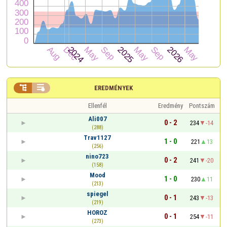


EREDMÉNYEK
Ellenfél
Eredmény
Pontszám
Ali007
0 - 2
234
-14
(288)
Trav1127
1 - 0
221
13
(256)
nino723
0 - 2
241
-20
(158)
Mood
1 - 0
230
11
(213)
spiegel
0 - 1
243
-13
(219)
HOROZ
0 - 1
254
-11
(273)