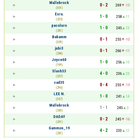
Mallebrock
0 - 2
269
-15
(301)
Esra.
1 - 0
258
11
(230)
pacoluro
1 - 0
245
13
(281)
Babamm
0 - 1
255
-10
(309)
jubi3
0 - 1
266
-11
(284)
Joyce60
1 - 0
256
10
(199)
Slash33
4 - 0
236
20
(207)
cad35
0 - 4
255
-19
(296)
LEE N.
1 - 0
241
14
(307)
Mallebrock
1 - 1
245
0
(243)
DADAY
0 - 2
245
-16
(241)
Gammon_19
4 - 2
233
12
(281)