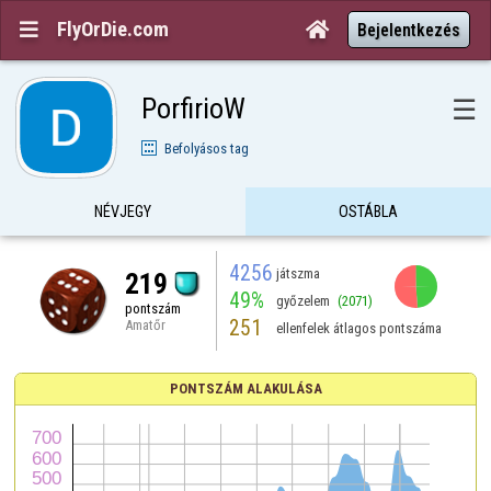
FlyOrDie.com


Bejelentkezés
PorfirioW
☰
Befolyásos tag
NÉVJEGY
OSTÁBLA
4256
játszma
219
49%
győzelem
(2071)
pontszám
251
Amatőr
ellenfelek átlagos pontszáma
PONTSZÁM ALAKULÁSA