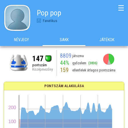
☰
Pop pop
Fanatikus
NÉVJEGY
SAKK
JÁTÉKOK
8809
játszma
147
44%
győzelem
(3836)
pontszám
159
Középmezőny
ellenfelek átlagos pontszáma
PONTSZÁM ALAKULÁSA