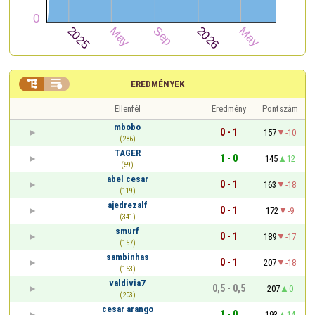


EREDMÉNYEK
Ellenfél
Eredmény
Pontszám
mbobo
0 - 1
157
-10
(286)
TAGER
1 - 0
145
12
(59)
abel cesar
0 - 1
163
-18
(119)
ajedrezalf
0 - 1
172
-9
(341)
smurf
0 - 1
189
-17
(157)
sambinhas
0 - 1
207
-18
(153)
valdivia7
0,5 - 0,5
207
0
(203)
cesar arango
1 - 0
193
14