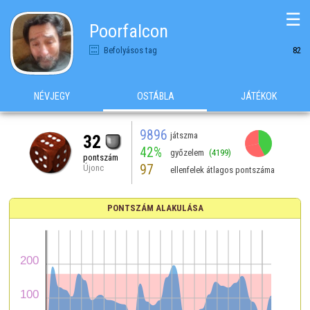
☰
Poorfalcon
Befolyásos tag
82
NÉVJEGY
OSTÁBLA
JÁTÉKOK
9896
játszma
32
42%
győzelem
(4199)
pontszám
97
Újonc
ellenfelek átlagos pontszáma
PONTSZÁM ALAKULÁSA