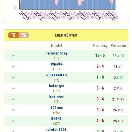


EREDMÉNYEK
Ellenfél
Eredmény
Pontszám
Palomahoney
13 - 6
14
18
(90)
Hypatia-
2 - 4
13
1
(153)
RIFATAKBAS
1 - 0
0
13
(39)
hakangür
0 - 6
2
-2
(104)
bekirzer
0 - 4
21
-19
(73)
123tom
0 - 4
24
-3
(496)
5X5X5
2 - 6
25
-1
(207)
rafelet 1963
2 - 0
9
16