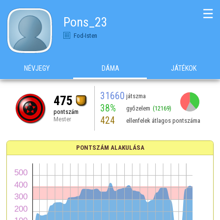
☰
Pons_23
Fod-Isten
NÉVJEGY
DÁMA
JÁTÉKOK
31660
játszma
475
38%
győzelem
(12169)
pontszám
424
Mester
ellenfelek átlagos pontszáma
PONTSZÁM ALAKULÁSA