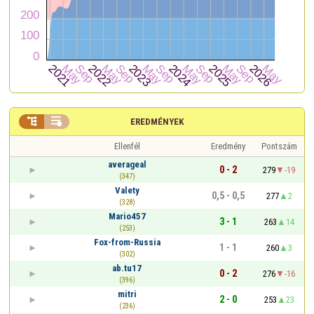


EREDMÉNYEK
Ellenfél
Eredmény
Pontszám
averageal
0 - 2
279
-19
(347)
Valety
0,5 - 0,5
277
2
(328)
Mario457
3 - 1
263
14
(253)
Fox-from-Russia
1 - 1
260
3
(302)
ab.tu17
0 - 2
276
-16
(396)
mitri
2 - 0
253
23
(236)