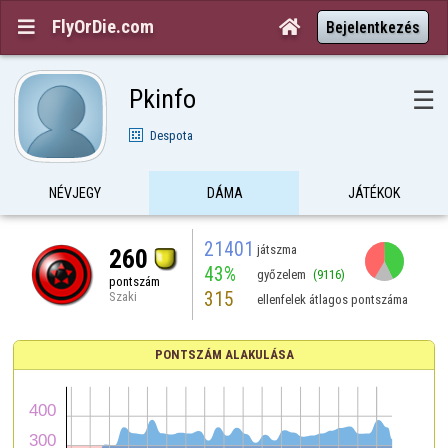
FlyOrDie.com


Bejelentkezés
Pkinfo
☰
Despota
NÉVJEGY
DÁMA
JÁTÉKOK
21401
játszma
260
43%
győzelem
(9116)
pontszám
315
Szaki
ellenfelek átlagos pontszáma
PONTSZÁM ALAKULÁSA