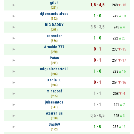
gilch
1,5 - 4,5
268
-15
(281)
djfernando alves
1 - 0
249
19
(322)
BIG DADDY
3,5 - 3,5
245
4
(293)
aprender
1 - 0
222
23
(386)
Arnaldo 777
0 - 1
237
-15
(260)
Patan
0 - 1
254
-17
(243)
miguelroberto20
1 - 0
238
16
(246)
Xenia C.
0 - 1
254
-16
(244)
minabonf
1 - 1
258
-4
(205)
jubasantos
1 - 1
251
7
(349)
Azaranius
0,5 - 0,5
248
3
(310)
Saul69
1 - 0
235
13
(172)