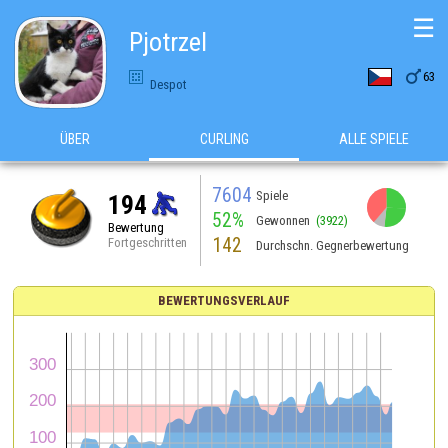
☰
Pjotrzel

63
Despot
ÜBER
CURLING
ALLE SPIELE
7604
Spiele
194
52%
Gewonnen
(3922)
Bewertung
142
Fortgeschritten
Durchschn. Gegnerbewertung
BEWERTUNGSVERLAUF