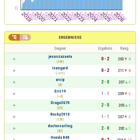


ERGEBNISSE
Gegner
Ergebnis
Rang
jesuszazueta
0 - 2
203
-9
(159)
Isengard
0 - 2
211
-8
(~111)
arcip
2 - 0
207
4
(4)
Eric19
1 - 1
209
-2
(~0)
Drago3670
2 - 0
205
4
(35)
Rocky2010
1 - 1
207
-2
(129)
doctorcurling
2 - 0
202
5
(87)
Honda 848
0 - 2
214
-12