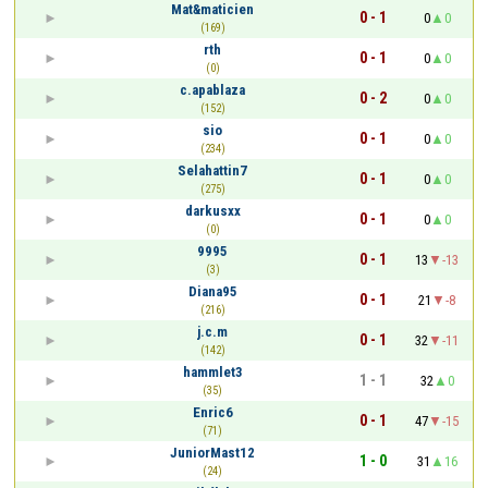
Mat&maticien
0 - 1
0
0
(169)
rth
0 - 1
0
0
(0)
c.apablaza
0 - 2
0
0
(152)
sio
0 - 1
0
0
(234)
Selahattin7
0 - 1
0
0
(275)
darkusxx
0 - 1
0
0
(0)
9995
0 - 1
13
-13
(3)
Diana95
0 - 1
21
-8
(216)
j.c.m
0 - 1
32
-11
(142)
hammlet3
1 - 1
32
0
(35)
Enric6
0 - 1
47
-15
(71)
JuniorMast12
1 - 0
31
16
(24)