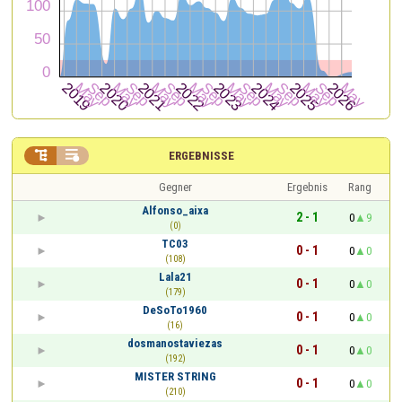


ERGEBNISSE
Gegner
Ergebnis
Rang
Alfonso_aixa
2 - 1
0
9
(0)
TC03
0 - 1
0
0
(108)
Lala21
0 - 1
0
0
(179)
DeSoTo1960
0 - 1
0
0
(16)
dosmanostaviezas
0 - 1
0
0
(192)
MISTER STRING
0 - 1
0
0
(210)