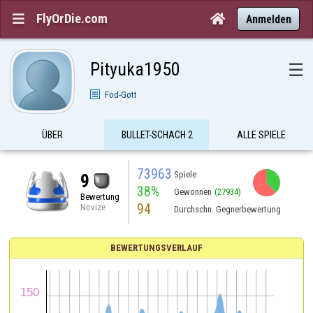
FlyOrDie.com


Anmelden
Pityuka1950
☰
Fod-Gott
ÜBER
BULLET-SCHACH 2
ALLE SPIELE
73963
Spiele
9
38%
Gewonnen
(27934)
Bewertung
94
Novize
Durchschn. Gegnerbewertung
BEWERTUNGSVERLAUF