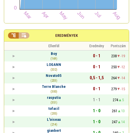


EREDMÉNYEK
Ellenfél
Eredmény
Pontszám
Boy
0 - 1
238
-19
(169)
LOGANN
0 - 1
250
-12
(332)
Novato05
0,5 - 1,5
264
-14
(233)
Terre Blanche
0 - 1
279
-15
(300)
rasputia
1 - 1
274
5
(351)
tofacil
1 - 0
261
13
(205)
L'oiseau
1 - 0
247
14
(214)
gianbert
1 - 0
240
7