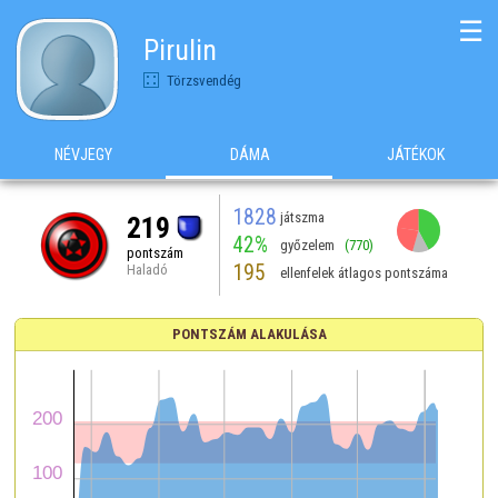
☰
Pirulin
Törzsvendég
NÉVJEGY
DÁMA
JÁTÉKOK
1828
játszma
219
42%
győzelem
(770)
pontszám
195
Haladó
ellenfelek átlagos pontszáma
PONTSZÁM ALAKULÁSA