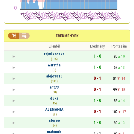


EREDMÉNYEK
Ellenfél
Eredmény
Pontszám
rajmikacska
1 - 0
80
19
(155)
waratha
1 - 0
67
13
(0)
alejo1010
0 - 1
81
-14
(131)
ant73
0 - 1
99
-18
(58)
đuka
1 - 0
85
14
(45)
ALEMANIA
0 - 1
102
-17
(89)
stereo
1 - 0
89
13
(24)
mahimik
1 - 1
93
-4