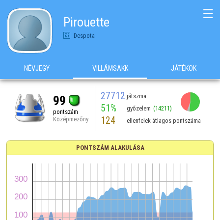
☰
Pirouette
Despota
NÉVJEGY
VILLÁMSAKK
JÁTÉKOK
27712
játszma
99
51%
győzelem
(14211)
pontszám
124
Középmezőny
ellenfelek átlagos pontszáma
PONTSZÁM ALAKULÁSA