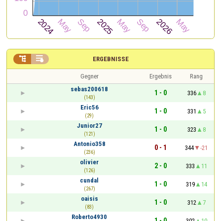


ERGEBNISSE
Gegner
Ergebnis
Rang
sebas200618
1 - 0
336
8
(143)
Eric56
1 - 0
331
5
(29)
Junior27
1 - 0
323
8
(121)
Antonio358
0 - 1
344
-21
(236)
olivier
2 - 0
333
11
(126)
cundal
1 - 0
319
14
(267)
oaisis
1 - 0
312
7
(83)
Roberto4930
1 - 0
302
10