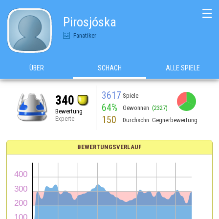
☰
Pirosjóska
Fanatiker
ÜBER
SCHACH
ALLE SPIELE
3617
Spiele
340
64%
Gewonnen
(2327)
Bewertung
150
Experte
Durchschn. Gegnerbewertung
BEWERTUNGSVERLAUF