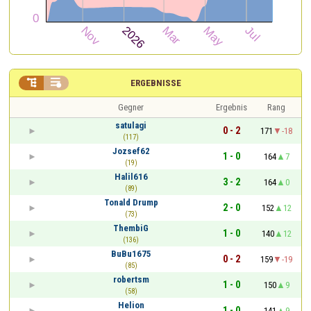


ERGEBNISSE
Gegner
Ergebnis
Rang
satulagi
0 - 2
171
-18
(117)
Jozsef62
1 - 0
164
7
(19)
Halil616
3 - 2
164
0
(89)
Tonald Drump
2 - 0
152
12
(73)
ThembiG
1 - 0
140
12
(136)
BuBu1675
0 - 2
159
-19
(85)
robertsm
1 - 0
150
9
(58)
Helion
1 - 0
141
9