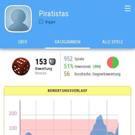
☰
Piratistas
Biggie
ÜBER
BACKGAMMON
ALLE SPIELE
952
Spiele
153
51%
Gewonnen
(484)
Bewertung
56
Novize
Durchschn. Gegnerbewertung
BEWERTUNGSVERLAUF