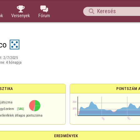



ok
Versenyek
Fórum
oco
t:
2/7/2025
ine:
4 hónapja
SZTIKA
PONTSZÁM 
játszma
győzelem
(546)
ellenfelek átlagos pontszáma
EREDMÉNYEK