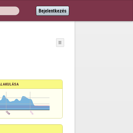
Bejelentkezés
☰
ALAKULÁSA