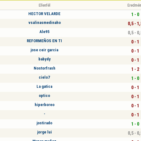
Ellenfél
Eredmén
HECTOR VELARDE
1 - 0
vsalinasmedinaho
0,5 - 1,
Ale95
0,5 - 0,
REFORMEÑOS EN TI
0 - 1
jose ceir garcia
0 - 1
babydy
0 - 1
Nostorfrash
1 - 2
cielo7
1 - 0
La gatica
0 - 1
optico
0 - 1
hiperboreo
0 - 1
-
0 - 1
jostirado
1 - 0
jorge lui
0,5 - 0,