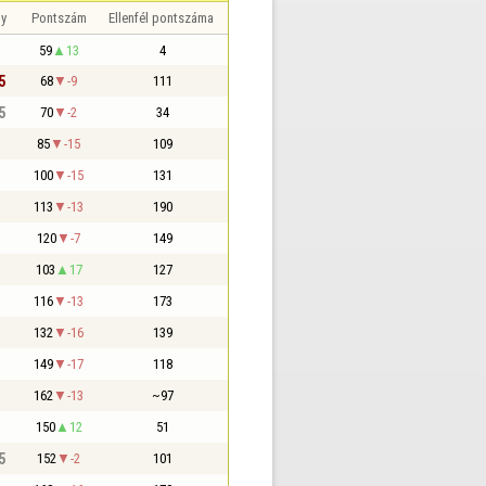
y
Pontszám
Ellenfél pontszáma
59
13
4
5
68
-9
111
5
70
-2
34
85
-15
109
100
-15
131
113
-13
190
120
-7
149
103
17
127
116
-13
173
132
-16
139
149
-17
118
162
-13
~97
150
12
51
5
152
-2
101