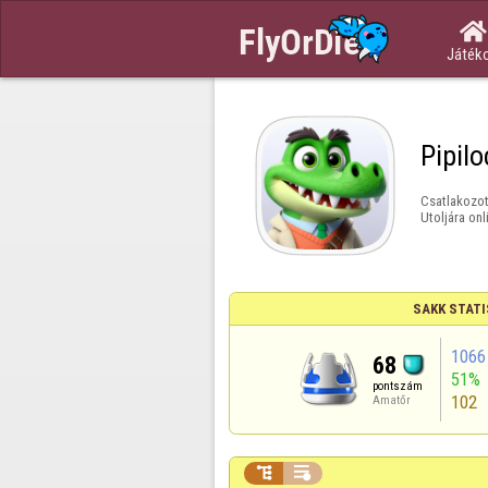

Játék
Pipil
Csatlakozot
Utoljára onl
SAKK STATI
1066
68
51%
pontszám
102
Amatőr

