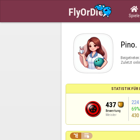

Spiele
Pino.
Beigetreten
Zuletzt onli
STATISTIK FÜR
224
437
69
Bewertung
430
Meister

