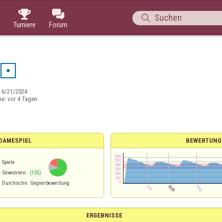



Turniere
Forum
:
6/21/2024
ne:
vor 4 Tagen
 DAMESPIEL
BEWERTUNG
Spiele
%
Gewonnen
(155)
Durchschn. Gegnerbewertung
ERGEBNISSE