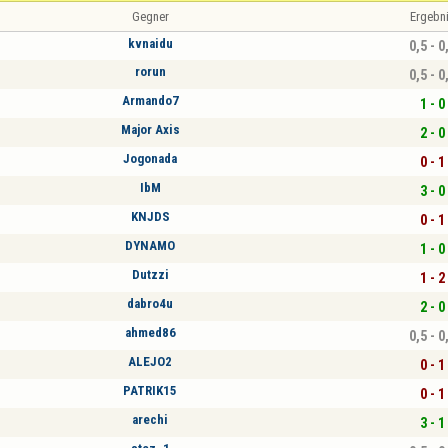
Gegner
Ergebn
kvnaidu
0,5 - 0
rorun
0,5 - 0
Armando7
1 - 0
Major Axis
2 - 0
Jogonada
0 - 1
IbM
3 - 0
KNJDS
0 - 1
DYNAMO
1 - 0
Dutzzi
1 - 2
dabro4u
2 - 0
ahmed86
0,5 - 0
ALEJO2
0 - 1
PATRIK15
0 - 1
arechi
3 - 1