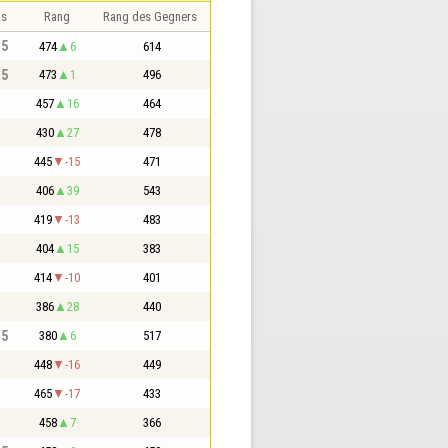
is
Rang
Rang des Gegners
,5
474
6
614
,5
473
1
496
457
16
464
430
27
478
445
-15
471
406
39
543
419
-13
483
404
15
383
414
-10
401
386
28
440
,5
380
6
517
448
-16
449
465
-17
433
458
7
366