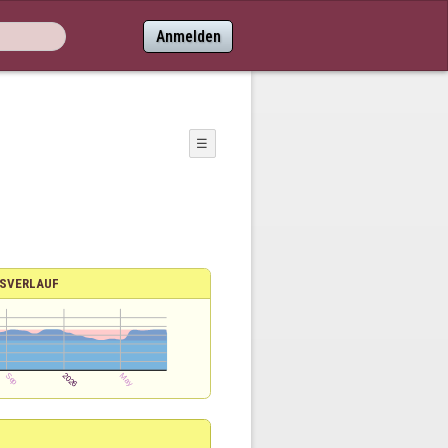
Anmelden
☰
SVERLAUF