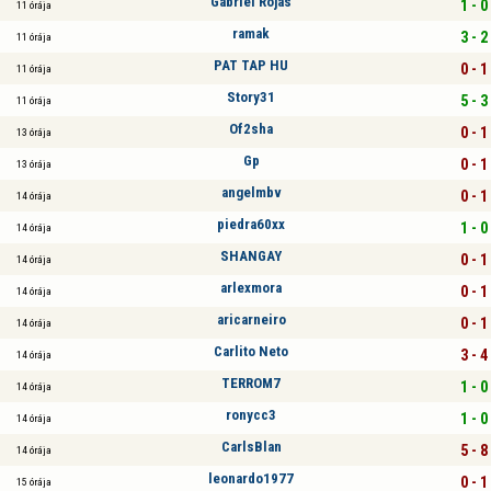
Gabriel Rojas
1 - 0
11 órája
ramak
3 - 2
11 órája
PAT TAP HU
0 - 1
11 órája
Story31
5 - 3
11 órája
Of2sha
0 - 1
13 órája
Gp
0 - 1
13 órája
angelmbv
0 - 1
14 órája
piedra60xx
1 - 0
14 órája
SHANGAY
0 - 1
14 órája
arlexmora
0 - 1
14 órája
aricarneiro
0 - 1
14 órája
Carlito Neto
3 - 4
14 órája
TERROM7
1 - 0
14 órája
ronycc3
1 - 0
14 órája
CarlsBlan
5 - 8
14 órája
leonardo1977
0 - 1
15 órája