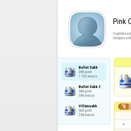
Pink 
Csatlakozot
Utoljára onl
Bullet Sakk

289 pont

1 733 meccs
Bullet Sakk 2

500 pont

590 meccs
Villámsakk


505 pont

228 meccs