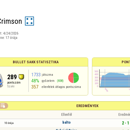
Crimson
t:
4/24/2026
ine:
17 órája
BULLET SAKK STATISZTIKA
PON
1733
játszma
289
48%
győzelem
(838)
pontszám
357
Szaki
ellenfelek átlagos pontszáma

EREDMÉNYEK
Ellenfél
Eredmé
balto
2 - 1
10 órája