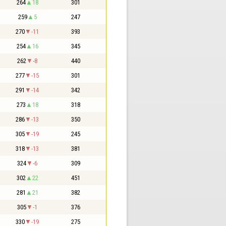
264
18
301
259
5
247
270
-11
393
254
16
345
262
-8
440
277
-15
301
291
-14
342
273
18
318
286
-13
350
305
-19
245
318
-13
381
324
-6
309
302
22
451
281
21
382
305
-1
376
330
-19
275