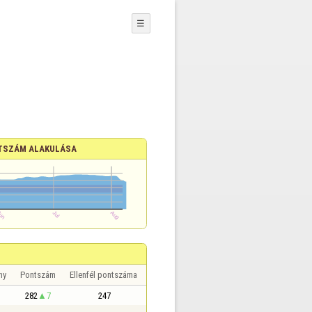
☰
TSZÁM ALAKULÁSA
ny
Pontszám
Ellenfél pontszáma
282
7
247