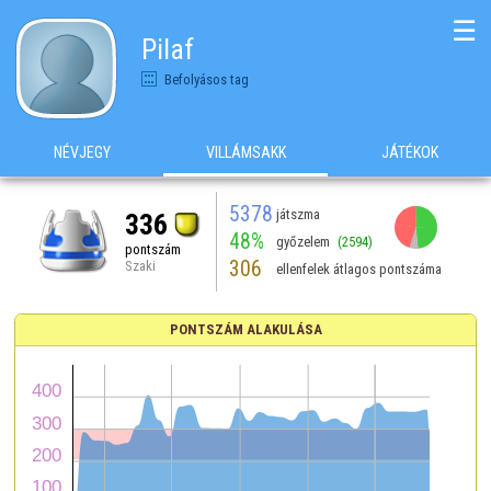
☰
Pilaf
Befolyásos tag
NÉVJEGY
VILLÁMSAKK
JÁTÉKOK
5378
játszma
336
48%
győzelem
(2594)
pontszám
306
Szaki
ellenfelek átlagos pontszáma
PONTSZÁM ALAKULÁSA