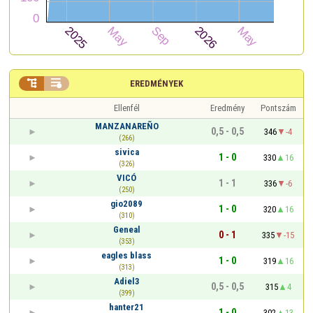


EREDMÉNYEK
Ellenfél
Eredmény
Pontszám
MANZANAREÑO
0,5 - 0,5
346
-4
(266)
sivica
1 - 0
330
16
(326)
VICÓ
1 - 1
336
-6
(250)
gio2089
1 - 0
320
16
(310)
Geneal
0 - 1
335
-15
(353)
eagles blass
1 - 0
319
16
(313)
Adiel3
0,5 - 0,5
315
4
(399)
hanter21
1 - 0
302
13