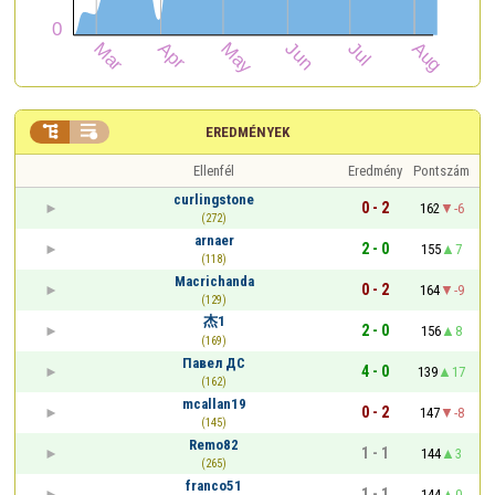


EREDMÉNYEK
Ellenfél
Eredmény
Pontszám
curlingstone
0 - 2
162
-6
(272)
arnaer
2 - 0
155
7
(118)
Macrichanda
0 - 2
164
-9
(129)
杰1
2 - 0
156
8
(169)
Павел ДС
4 - 0
139
17
(162)
mcallan19
0 - 2
147
-8
(145)
Remo82
1 - 1
144
3
(265)
franco51
1 - 1
144
0