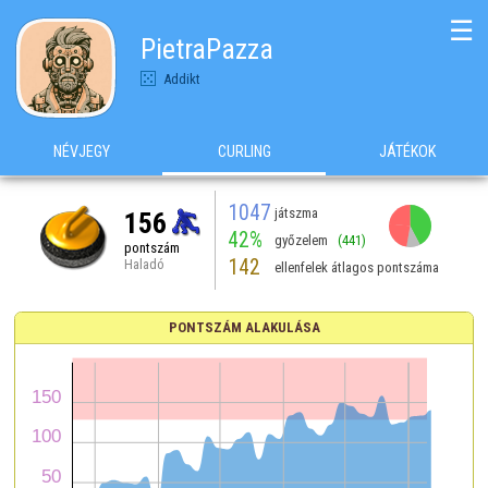
☰
PietraPazza
Addikt
NÉVJEGY
CURLING
JÁTÉKOK
1047
játszma
156
42%
győzelem
(441)
pontszám
142
Haladó
ellenfelek átlagos pontszáma
PONTSZÁM ALAKULÁSA