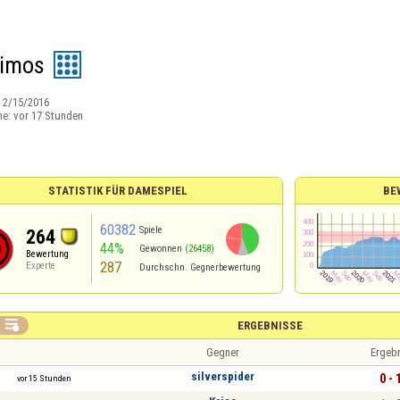
nimos
:
2/15/2016
ne:
vor 17 Stunden
STATISTIK FÜR DAMESPIEL
BE
60382
Spiele
264
44%
Gewonnen
(26458)
Bewertung
287
Experte
Durchschn. Gegnerbewertung

ERGEBNISSE
Gegner
Ergeb
silverspider
0 - 
vor 15 Stunden