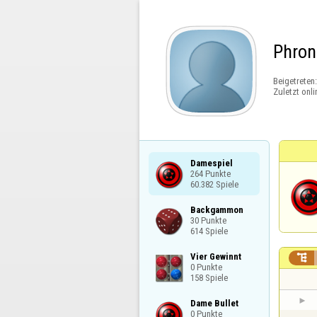
Phro
Beigetreten
Zuletzt onli
Damespiel

264 Punkte

60.382 Spiele
Backgammon

30 Punkte

614 Spiele
Vier Gewinnt


0 Punkte

158 Spiele
Dame Bullet

0 Punkte
