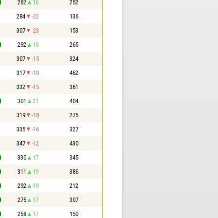
0
262
16
252
1
284
-22
136
1
307
-23
153
0
292
15
265
1
307
-15
324
1
317
-10
462
1
332
-15
361
0
301
31
404
1
319
-18
275
1
335
-16
327
1
347
-12
430
0
330
17
345
0
311
19
386
0
292
19
212
0
275
17
307
0
258
17
150