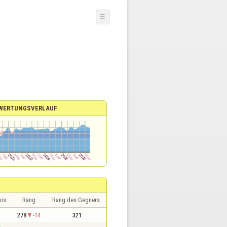
☰
WERTUNGSVERLAUF
nis
Rang
Rang des Gegners
1
278
-14
321