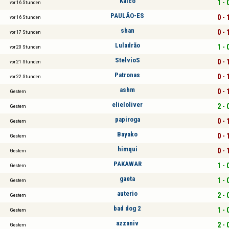
Kaico
1 - 
vor 16 Stunden
PAULÃO-ES
0 - 
vor 16 Stunden
shan
0 - 
vor 17 Stunden
Luladrão
1 - 
vor 20 Stunden
StelvioS
0 - 
vor 21 Stunden
Patronas
0 - 
vor 22 Stunden
ashm
0 - 
Gestern
elieloliver
2 - 
Gestern
papiroga
0 - 
Gestern
Bayako
0 - 
Gestern
himqui
0 - 
Gestern
PAKAWAR
1 - 
Gestern
gaeta
1 - 
Gestern
auterio
2 - 
Gestern
bad dog 2
1 - 
Gestern
azzaniv
2 - 
Gestern