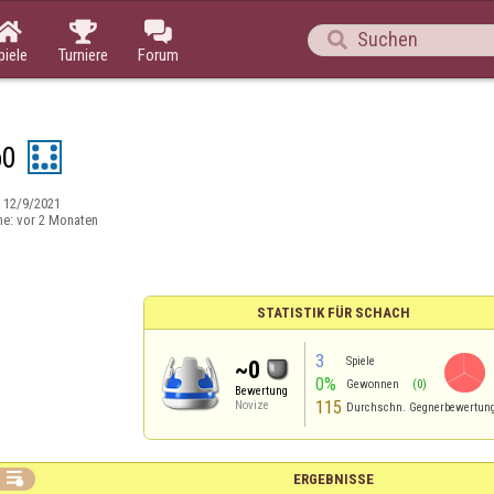




piele
Turniere
Forum
p0
:
12/9/2021
ne:
vor 2 Monaten
STATISTIK FÜR SCHACH
3
Spiele
~0
0%
Gewonnen
(0)
Bewertung
115
Novize
Durchschn. Gegnerbewertun

ERGEBNISSE