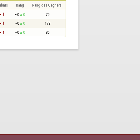
ebnis
Rang
Rang des Gegners
- 1
~0
0
79
- 1
~0
0
179
- 1
~0
0
86