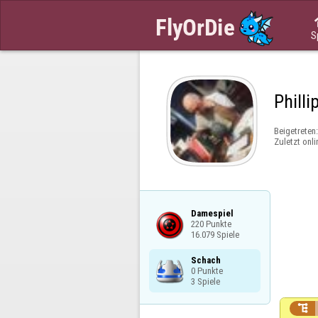
S
Philli
Beigetreten
Zuletzt onli
Damespiel

220 Punkte

16.079 Spiele
Schach

0 Punkte

3 Spiele
