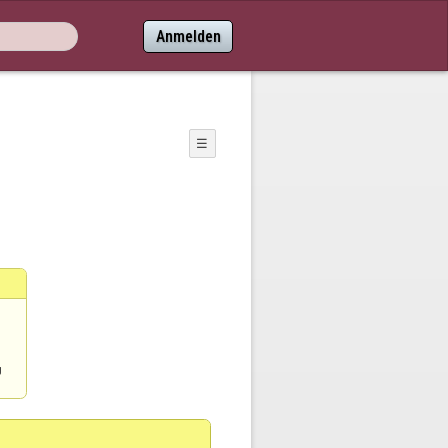
Anmelden
☰
g