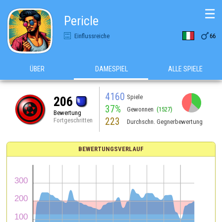
☰
Pericle

Einflussreiche
66
ÜBER
DAMESPIEL
ALLE SPIELE
4160
Spiele
206
37%
Gewonnen
(1527)
Bewertung
223
Fortgeschritten
Durchschn. Gegnerbewertung
BEWERTUNGSVERLAUF