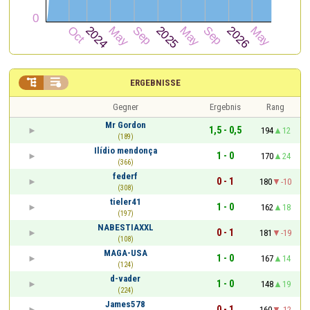


ERGEBNISSE
Gegner
Ergebnis
Rang
Mr Gordon
1,5 - 0,5
194
12
(189)
Ilídio mendonça
1 - 0
170
24
(366)
federf
0 - 1
180
-10
(308)
tieler41
1 - 0
162
18
(197)
NABESTIAXXL
0 - 1
181
-19
(108)
MAGA-USA
1 - 0
167
14
(124)
d-vader
1 - 0
148
19
(224)
James578
0 - 1
160
-12