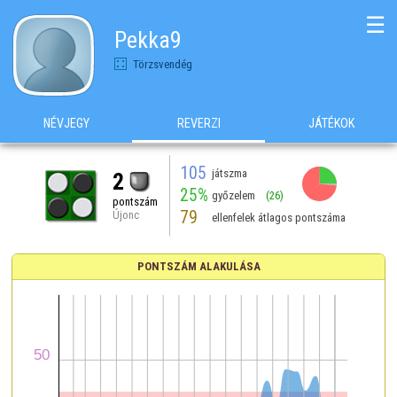
☰
Pekka9
Törzsvendég
NÉVJEGY
REVERZI
JÁTÉKOK
105
játszma
2
25%
győzelem
(26)
pontszám
79
Újonc
ellenfelek átlagos pontszáma
PONTSZÁM ALAKULÁSA