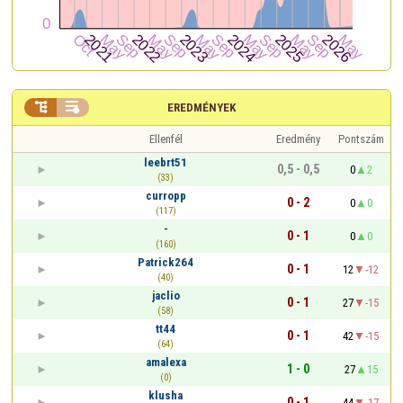


EREDMÉNYEK
Ellenfél
Eredmény
Pontszám
leebrt51
0,5 - 0,5
0
2
(33)
curropp
0 - 2
0
0
(117)
-
0 - 1
0
0
(160)
Patrick264
0 - 1
12
-12
(40)
jaclio
0 - 1
27
-15
(58)
tt44
0 - 1
42
-15
(64)
amalexa
1 - 0
27
15
(0)
klusha
0 - 1
44
-17