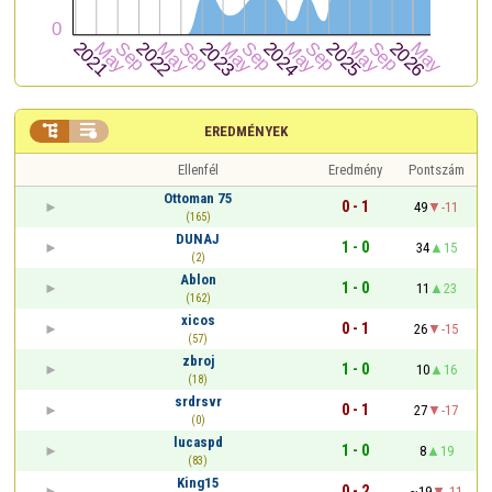


EREDMÉNYEK
Ellenfél
Eredmény
Pontszám
Ottoman 75
0 - 1
49
-11
(165)
DUNAJ
1 - 0
34
15
(2)
Ablon
1 - 0
11
23
(162)
xicos
0 - 1
26
-15
(57)
zbroj
1 - 0
10
16
(18)
srdrsvr
0 - 1
27
-17
(0)
lucaspd
1 - 0
8
19
(83)
King15
0 - 2
~19
-11