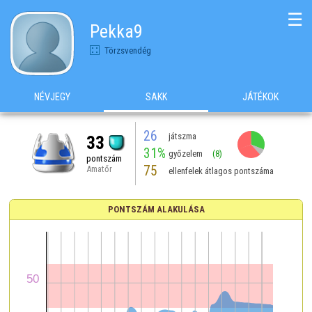
☰
Pekka9
Törzsvendég
NÉVJEGY
SAKK
JÁTÉKOK
26
játszma
33
31%
győzelem
(8)
pontszám
75
Amatőr
ellenfelek átlagos pontszáma
PONTSZÁM ALAKULÁSA