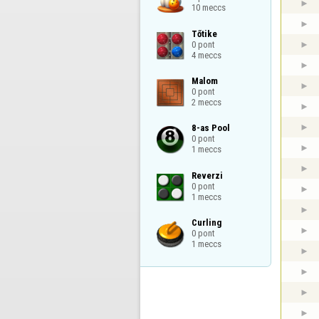
10 meccs
Tőtike

0 pont

4 meccs
Malom

0 pont

2 meccs
8-as Pool

0 pont

1 meccs
Reverzi

0 pont

1 meccs
Curling

0 pont

1 meccs