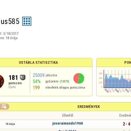
sus585
t:
3/18/2017
ine:
18 órája
OSTÁBLA STATISZTIKA
PON
25009
játszma
181
54%
győzelem
(13475)
pontszám
199
Újonc
ellenfelek átlagos pontszáma

EREDMÉNYEK
Ellenfél
Eredmé
joseraimundo1960
2 - 4
18 órája