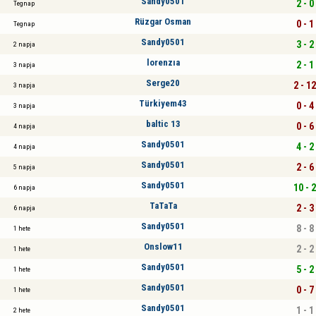
Sandy0501
2 - 0
Tegnap
Rüzgar Osman
0 - 1
Tegnap
Sandy0501
3 - 2
2 napja
lorenzıa
2 - 1
3 napja
Serge20
2 - 12
3 napja
Türkiyem43
0 - 4
3 napja
baltic 13
0 - 6
4 napja
Sandy0501
4 - 2
4 napja
Sandy0501
2 - 6
5 napja
Sandy0501
10 - 2
6 napja
TaTaTa
2 - 3
6 napja
Sandy0501
8 - 8
1 hete
Onslow11
2 - 2
1 hete
Sandy0501
5 - 2
1 hete
Sandy0501
0 - 7
1 hete
Sandy0501
1 - 1
2 hete