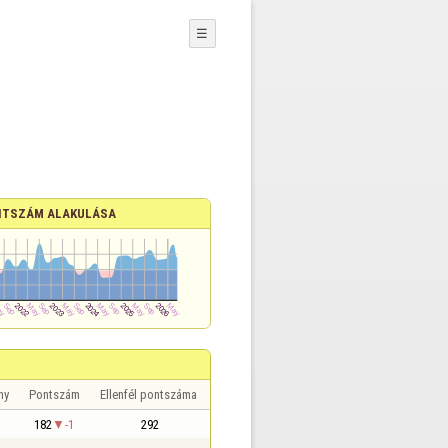
☰
TSZÁM ALAKULÁSA
ny
Pontszám
Ellenfél pontszáma
182
-1
292