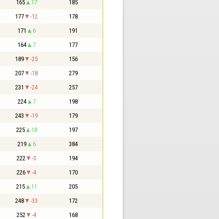
165
17
185
177
-12
178
171
6
191
164
7
177
189
-25
156
207
-18
279
231
-24
257
224
7
198
243
-19
179
225
18
197
219
6
384
222
-3
194
226
-4
170
215
11
205
248
-33
172
252
-4
168