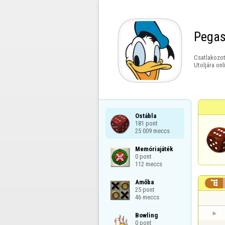
Pega
Csatlakozot
Utoljára onl
Ostábla

181 pont

25 009 meccs
Memóriajáték

0 pont

112 meccs
Amőba


25 pont

46 meccs
Bowling

0 pont
