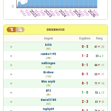


ERGEBNISSE
Gegner
Ergebnis
Rang
kiliti
0 - 3
41
-23
(99)
rambo1195
1 - 2
33
8
(289)
nathingue
0 - 1
44
-11
(150)
Brobee
0 - 1
55
-11
(156)
Mas asyik
0 - 1
71
-16
(79)
KF2
1 - 0
53
18
(89)
daniel2180
2 - 3
61
-8
(42)
tophy69
0 - 1
76
-15