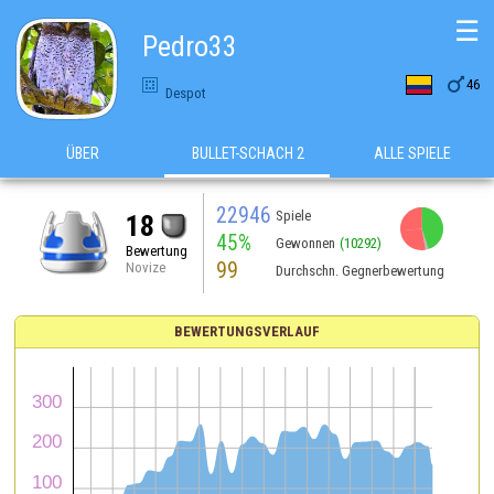
☰
Pedro33

46
Despot
ÜBER
BULLET-SCHACH 2
ALLE SPIELE
22946
Spiele
18
45%
Gewonnen
(10292)
Bewertung
99
Novize
Durchschn. Gegnerbewertung
BEWERTUNGSVERLAUF