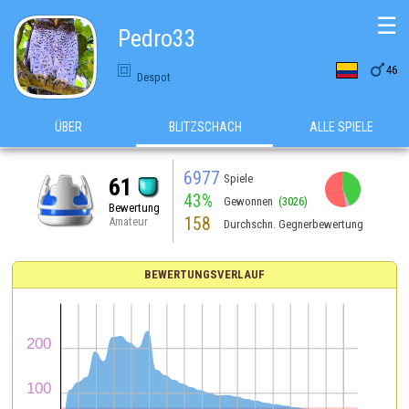
☰
Pedro33

46
Despot
ÜBER
BLITZSCHACH
ALLE SPIELE
6977
Spiele
61
43%
Gewonnen
(3026)
Bewertung
158
Amateur
Durchschn. Gegnerbewertung
BEWERTUNGSVERLAUF