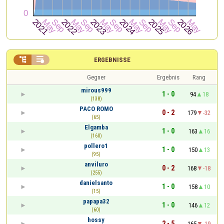


ERGEBNISSE
Gegner
Ergebnis
Rang
mirous999
1 - 0
94
18
(138)
PACO ROMO
0 - 2
179
-32
(65)
Elgamba
1 - 0
163
16
(160)
pollero1
1 - 0
150
13
(95)
anviluro
0 - 2
168
-18
(255)
danielsanto
1 - 0
158
10
(15)
papapa32
1 - 0
146
12
(60)
hossy
2 - 5
165
-19