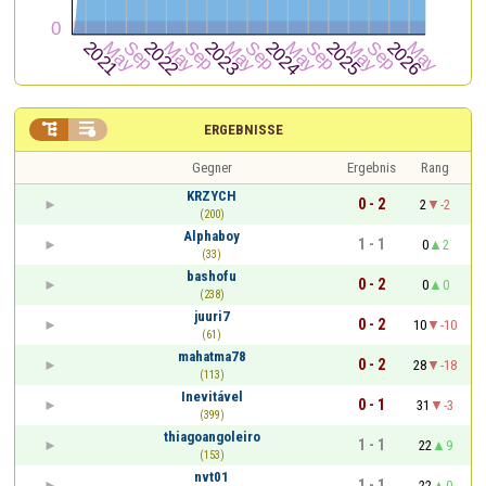


ERGEBNISSE
Gegner
Ergebnis
Rang
KRZYCH
0 - 2
2
-2
(200)
Alphaboy
1 - 1
0
2
(33)
bashofu
0 - 2
0
0
(238)
juuri7
0 - 2
10
-10
(61)
mahatma78
0 - 2
28
-18
(113)
Inevitável
0 - 1
31
-3
(399)
thiagoangoleiro
1 - 1
22
9
(153)
nvt01
1 - 1
22
0