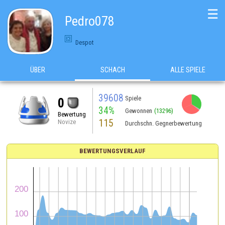
☰
Pedro078
Despot
ÜBER
SCHACH
ALLE SPIELE
39608
Spiele
0
34%
Gewonnen
(13296)
Bewertung
115
Novize
Durchschn. Gegnerbewertung
BEWERTUNGSVERLAUF