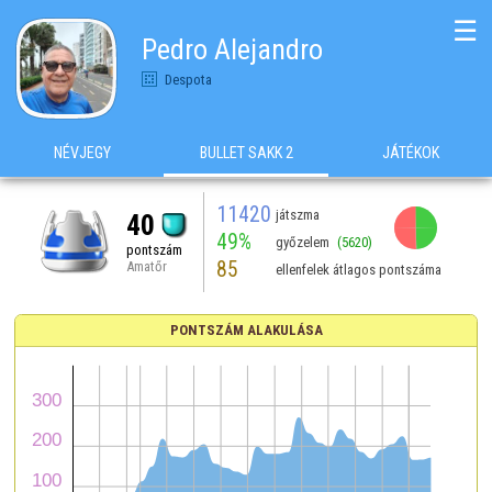
☰
Pedro Alejandro
Despota
NÉVJEGY
BULLET SAKK 2
JÁTÉKOK
11420
játszma
40
49%
győzelem
(5620)
pontszám
85
Amatőr
ellenfelek átlagos pontszáma
PONTSZÁM ALAKULÁSA