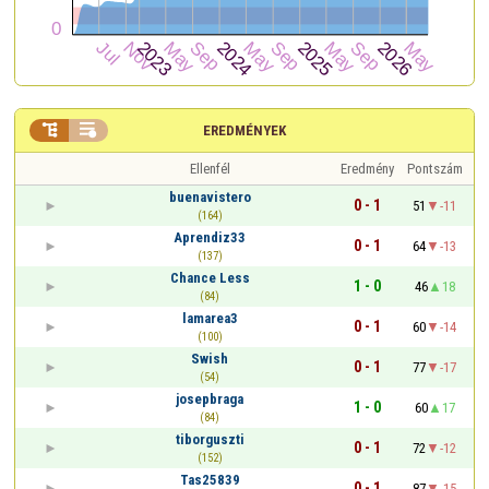


EREDMÉNYEK
Ellenfél
Eredmény
Pontszám
buenavistero
0 - 1
51
-11
(164)
Aprendiz33
0 - 1
64
-13
(137)
Chance Less
1 - 0
46
18
(84)
lamarea3
0 - 1
60
-14
(100)
Swish
0 - 1
77
-17
(54)
josepbraga
1 - 0
60
17
(84)
tiborguszti
0 - 1
72
-12
(152)
Tas25839
0 - 1
87
-15