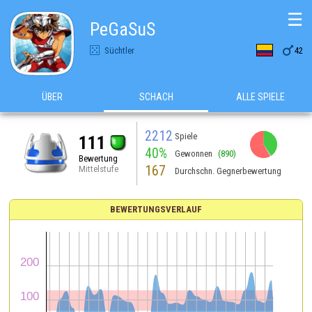
☰
PeGaSuS

Süchtler
42
ÜBER
SCHACH
ALLE SPIELE
2212
Spiele
111
40%
Gewonnen
(890)
Bewertung
167
Mittelstufe
Durchschn. Gegnerbewertung
BEWERTUNGSVERLAUF