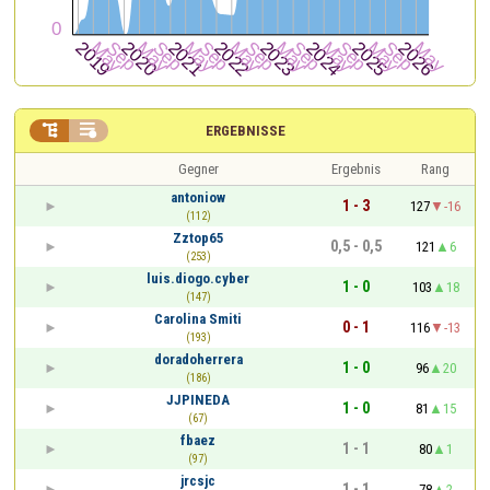


ERGEBNISSE
Gegner
Ergebnis
Rang
antoniow
1 - 3
127
-16
(112)
Zztop65
0,5 - 0,5
121
6
(253)
luis.diogo.cyber
1 - 0
103
18
(147)
Carolina Smiti
0 - 1
116
-13
(193)
doradoherrera
1 - 0
96
20
(186)
JJPINEDA
1 - 0
81
15
(67)
fbaez
1 - 1
80
1
(97)
jrcsjc
1 - 1
78
2