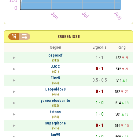


ERGEBNISSE
Gegner
Ergebnis
Rang
ozposof
1 - 1
452
-9
(312)
JJCC
0 - 1
512
-9
(671)
Elez5
0,5 - 0,5
511
1
(543)
Leopoldo90
0 - 1
532
-21
(426)
yuniorelcubanito
1 - 0
514
18
(562)
tatoos
1 - 0
501
13
(434)
superphone
0 - 1
516
-15
(535)
lan90
1 - 0
500
16