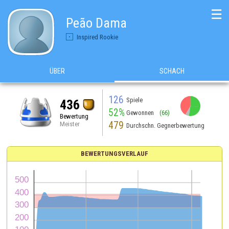
☰
Peão Dama
Inspired Rookie
ÜBER
SCHACH
126
Spiele
436
52%
Gewonnen
(66)
Bewertung
479
Meister
Durchschn. Gegnerbewertung
BEWERTUNGSVERLAUF