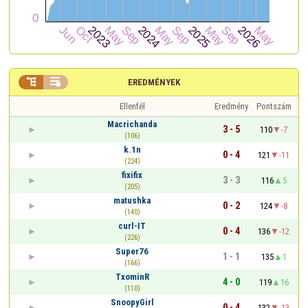


EREDMÉNYEK
Ellenfél
Eredmény
Pontszám
Macrichanda
3 - 5
110
-7
(106)
k.1n
0 - 4
121
-11
(224)
fixifix
3 - 3
116
5
(205)
matushka
0 - 2
124
-8
(140)
curl-IT
0 - 4
136
-12
(226)
Super76
1 - 1
135
1
(166)
TxominR
4 - 0
119
16
(110)
SnoopyGirl
0 - 4
132
-13