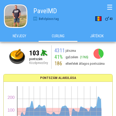
☰
PavelMD

Befolyásos tag
43
NÉVJEGY
CURLING
JÁTÉKOK
4311
játszma
103
41%
győzelem
(1765)
pontszám
186
Középmezőny
ellenfelek átlagos pontszáma
PONTSZÁM ALAKULÁSA