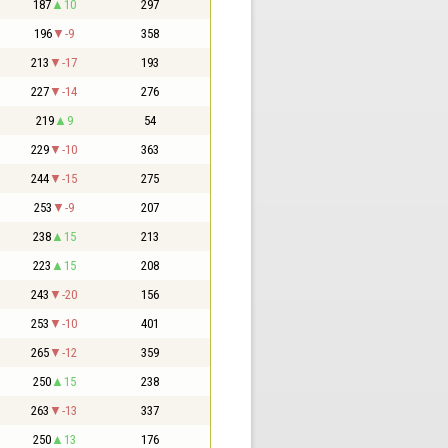
187
10
297
196
-9
358
213
-17
193
227
-14
276
219
9
54
229
-10
363
244
-15
275
253
-9
207
238
15
213
223
15
208
243
-20
156
253
-10
401
265
-12
359
250
15
238
263
-13
337
250
13
176