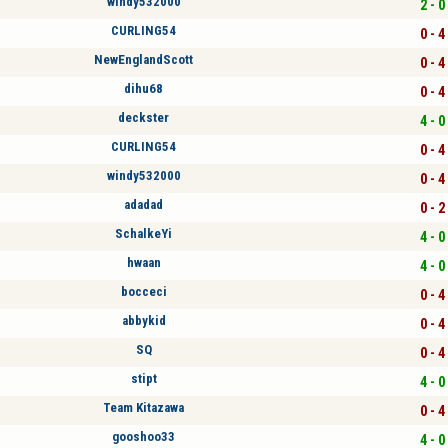
windy532000
2 - 0
CURLING54
0 - 4
NewEnglandScott
0 - 4
dihu68
0 - 4
deckster
4 - 0
CURLING54
0 - 4
windy532000
0 - 4
adadad
0 - 2
SchalkeYi
4 - 0
hwaan
4 - 0
bocceci
0 - 4
abbykid
0 - 4
SQ
0 - 4
stipt
4 - 0
Team Kitazawa
0 - 4
gooshoo33
4 - 0