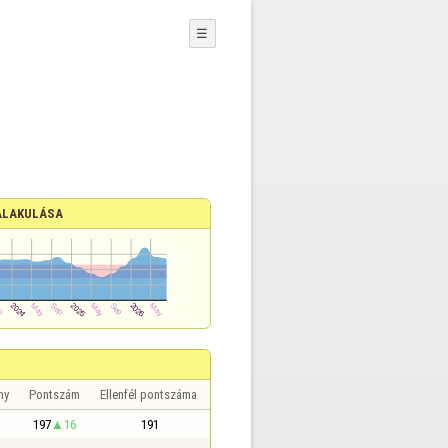
☰
ALAKULÁSA
ny
Pontszám
Ellenfél pontszáma
197
16
191