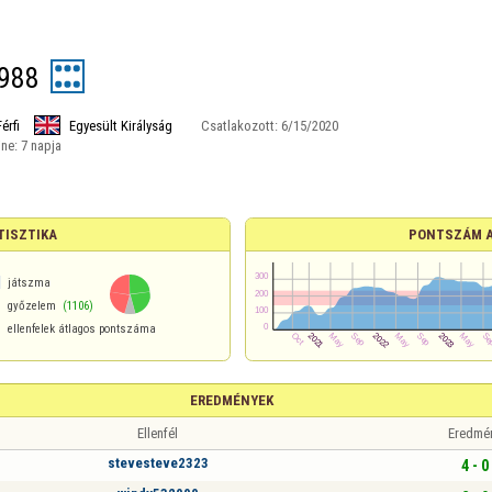
988
Férfi
Egyesült Királyság
Csatlakozott:
6/15/2020
ine:
7 napja
TISZTIKA
PONTSZÁM 
1
játszma
győzelem
(1106)
ellenfelek átlagos pontszáma
EREDMÉNYEK
Ellenfél
Eredmé
stevesteve2323
4 - 0