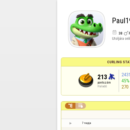
Paul1


38
Utoljára onl
CURLING STA
243
213
45%
pontszám
270
Haladó


7 napja