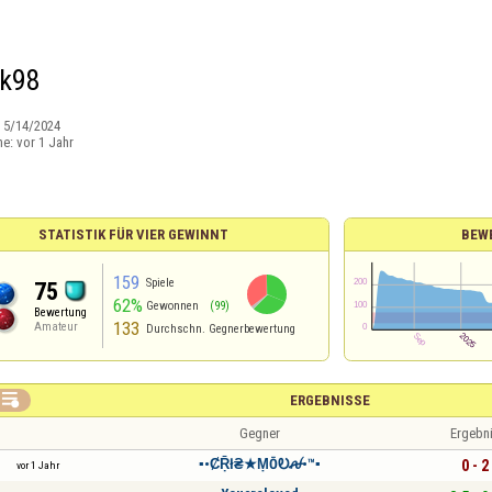
ck98
:
5/14/2024
ne:
vor 1 Jahr
STATISTIK FÜR VIER GEWINNT
BEW
159
Spiele
75
62%
Gewonnen
(99)
Bewertung
133
Amateur
Durchschn. Gegnerbewertung

ERGEBNISSE
Gegner
Ergebn
▪︎•ȻṜł₴★ṂŌᎧꫛ•™▪︎
0 - 2
vor 1 Jahr