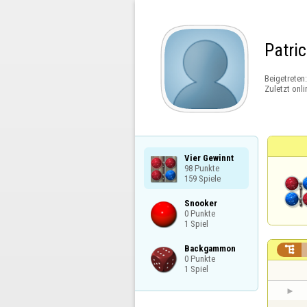
Patri
Beigetreten
Zuletzt onli
Vier Gewinnt

98 Punkte

159 Spiele
Snooker

0 Punkte

1 Spiel
Backgammon


0 Punkte

1 Spiel