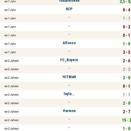
Youareloved
3,5 - 0
vor 1 Jahr
RCP
0 - 4
vor 1 Jahr
-
1 - 1
vor 1 Jahr
-
0 - 2
vor 1 Jahr
-
0 - 1
vor 1 Jahr
Alfonso
1 - 0
vor 1 Jahr
-
3 - 5
vor 1 Jahr
FC_Bayern
2 - 6
vor 2 Jahren
-
2 - 2
vor 2 Jahren
HiTMaN
2 - 0
vor 2 Jahren
-
0 - 1
vor 2 Jahren
layla...
1 - 1
vor 2 Jahren
-
2 - 0
vor 2 Jahren
Harmon
2 - 7
vor 2 Jahren
-
15 - 
vor 2 Jahren
-
1 - 0
vor 2 Jahren