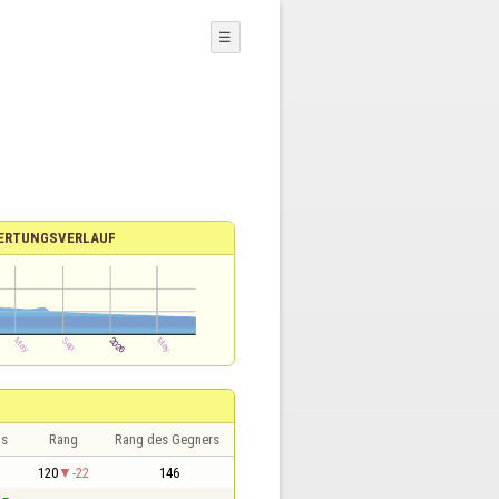
☰
ERTUNGSVERLAUF
is
Rang
Rang des Gegners
120
-22
146