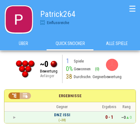
☰
Patrick264
Einflussreiche
ÜBER
QUICK SNOOKER
ALLE SPIELE
1
Spiele
~0
0%
Gewonnen
(0)
Bewertung
38
Anfänger
Durchschn. Gegnerbewertung


ERGEBNISSE
Gegner
Ergebnis
Rang
DNZ ISSI
0 - 1
~0
0
(~38)