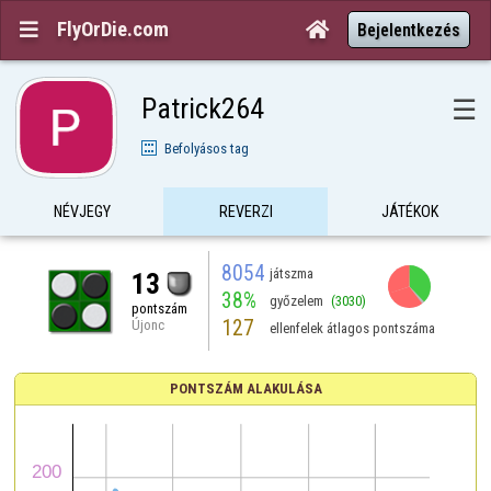
FlyOrDie.com


Bejelentkezés
Patrick264
☰
Befolyásos tag
NÉVJEGY
REVERZI
JÁTÉKOK
8054
játszma
13
38%
győzelem
(3030)
pontszám
127
Újonc
ellenfelek átlagos pontszáma
PONTSZÁM ALAKULÁSA