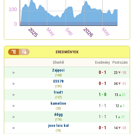


EREDMÉNYEK
Ellenfél
Eredmény
Pontszám
Zajqeci
0 - 1
23
-10
(168)
E5578
0 - 1
34
-11
(139)
fred1
1 - 0
13
21
(127)
kameline
1 - 1
12
1
(20)
ddgg
1 - 1
1
11
(176)
jose luis kal
0 - 1
14
-13
(76)