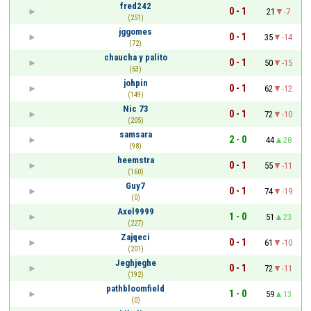
fred242
0 - 1
21
-7
(251)
jggomes
0 - 1
35
-14
(72)
chaucha y palito
0 - 1
50
-15
(63)
johpin
0 - 1
62
-12
(149)
Nic 73
0 - 1
72
-10
(205)
samsara
2 - 0
44
28
(98)
heemstra
0 - 1
55
-11
(160)
Guy7
0 - 1
74
-19
(0)
Axel9999
1 - 0
51
23
(227)
Zajqeci
0 - 1
61
-10
(201)
Jeghjeghe
0 - 1
72
-11
(192)
pathbloomfield
1 - 0
59
13
(0)