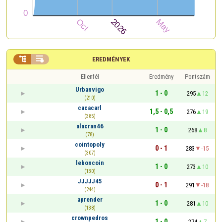


EREDMÉNYEK
Ellenfél
Eredmény
Pontszám
Urbanvigo
1 - 0
295
12
(210)
cacacarl
1,5 - 0,5
276
19
(385)
alacran46
1 - 0
268
8
(78)
cointopoly
0 - 1
283
-15
(307)
leboncoin
1 - 0
273
10
(130)
JJJJJ45
0 - 1
291
-18
(244)
aprender
1 - 0
281
10
(138)
crownpedros
1 - 0
274
7