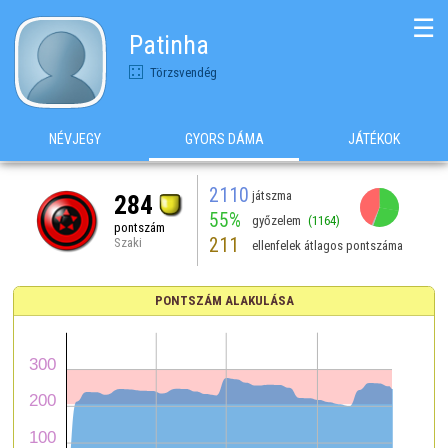
☰
Patinha
Törzsvendég
NÉVJEGY
GYORS DÁMA
JÁTÉKOK
2110
játszma
284
55%
győzelem
(1164)
pontszám
211
Szaki
ellenfelek átlagos pontszáma
PONTSZÁM ALAKULÁSA