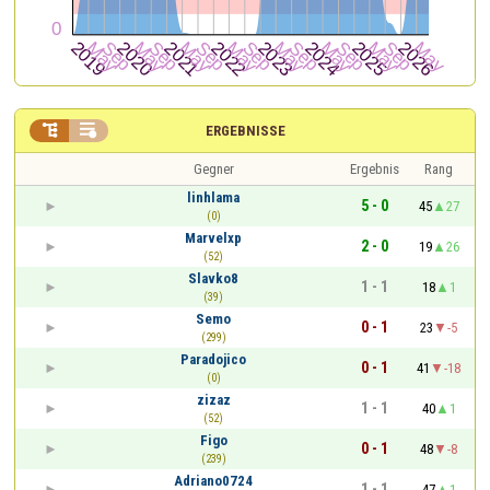


ERGEBNISSE
Gegner
Ergebnis
Rang
linhlama
5 - 0
45
27
(0)
Marvelxp
2 - 0
19
26
(52)
Slavko8
1 - 1
18
1
(39)
Semo
0 - 1
23
-5
(299)
Paradojico
0 - 1
41
-18
(0)
zizaz
1 - 1
40
1
(52)
Figo
0 - 1
48
-8
(239)
Adriano0724
1 - 1
47
1