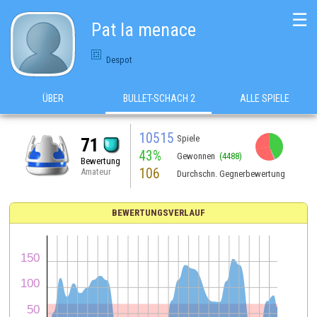
☰
Pat la menace
Despot
ÜBER
BULLET-SCHACH 2
ALLE SPIELE
10515
Spiele
71
43%
Gewonnen
(4488)
Bewertung
106
Amateur
Durchschn. Gegnerbewertung
BEWERTUNGSVERLAUF