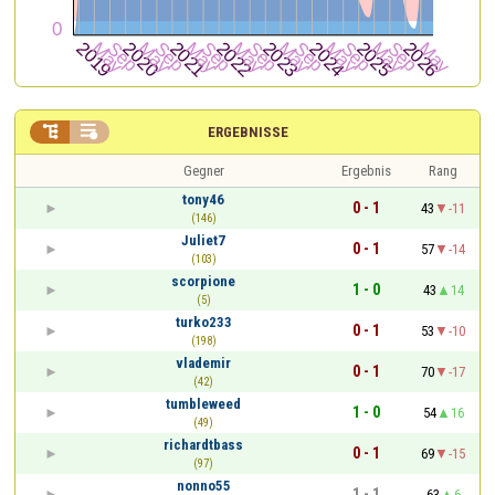


ERGEBNISSE
Gegner
Ergebnis
Rang
tony46
0 - 1
43
-11
(146)
Juliet7
0 - 1
57
-14
(103)
scorpione
1 - 0
43
14
(5)
turko233
0 - 1
53
-10
(198)
vlademir
0 - 1
70
-17
(42)
tumbleweed
1 - 0
54
16
(49)
richardtbass
0 - 1
69
-15
(97)
nonno55
1 - 1
63
6