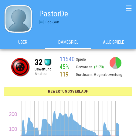
☰
PastorDe
Fod-Gott
ÜBER
DAMESPIEL
ALLE SPIELE
11540
Spiele
32
45%
Gewonnen
(5170)
Bewertung
119
Amateur
Durchschn. Gegnerbewertung
BEWERTUNGSVERLAUF